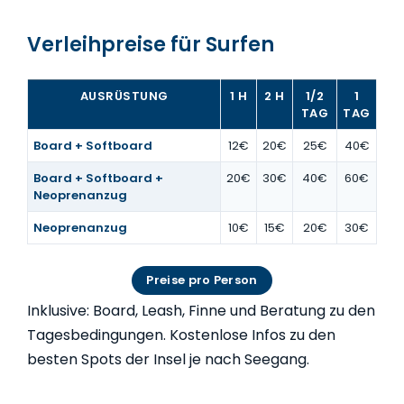
Verleihpreise für Surfen
AUSRÜSTUNG
1 H
2 H
1/2
1
TAG
TAG
Board + Softboard
12€
20€
25€
40€
Board + Softboard +
20€
30€
40€
60€
Neoprenanzug
Neoprenanzug
10€
15€
20€
30€
Preise pro Person
Inklusive: Board, Leash, Finne und Beratung zu den
Tagesbedingungen. Kostenlose Infos zu den
besten Spots der Insel je nach Seegang.