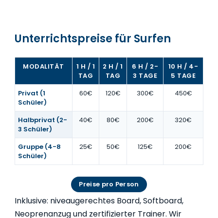
Unterrichtspreise für Surfen
MODALITÄT
1 H / 1
2 H / 1
6 H / 2-
10 H / 4-
TAG
TAG
3 TAGE
5 TAGE
Privat (1
60€
120€
300€
450€
Schüler)
Halbprivat (2-
40€
80€
200€
320€
3 Schüler)
Gruppe (4-8
25€
50€
125€
200€
Schüler)
Preise pro Person
Inklusive: niveaugerechtes Board, Softboard,
Neoprenanzug und zertifizierter Trainer. Wir