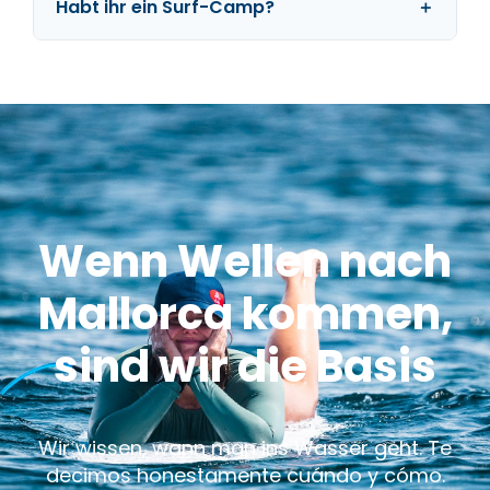
Habt ihr ein Surf-Camp?
Wenn Wellen nach
Mallorca kommen,
sind wir die Basis
Wir wissen, wann man ins Wasser geht. Te
decimos honestamente cuándo y cómo.