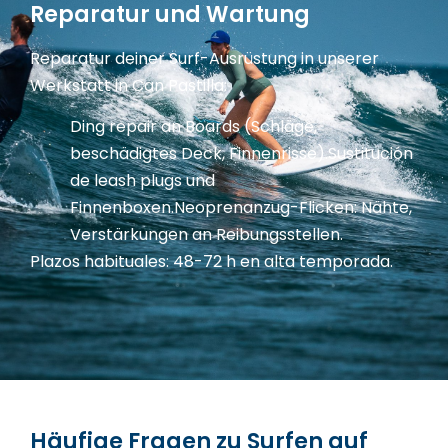
Reparatur und Wartung
Reparatur deiner Surf-Ausrüstung in unserer
Werkstatt in Can Pastilla:
Ding repair an Boards (Schläge,
beschädigtes Deck, Finnenrisse).
Sustitución
de leash plugs und
Finnenboxen.
Neoprenanzug-Flicken: Nähte,
Verstärkungen an Reibungsstellen.
Plazos habituales: 48-72 h en alta temporada.
Häufige Fragen zu Surfen auf