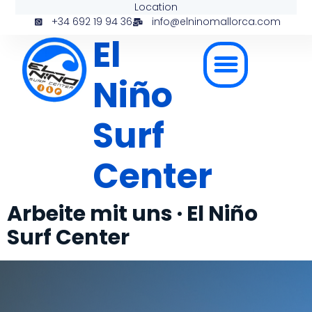
Location
+34 692 19 94 36
info@elninomallorca.com
El
Niño
Surf
Center
Arbeite mit uns · El Niño
Surf Center