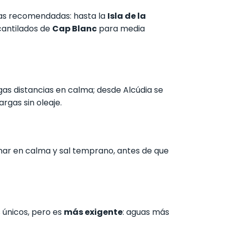
utas recomendadas: hasta la
Isla de la
cantilados de
Cap Blanc
para media
as distancias en calma; desde Alcúdia se
rgas sin oleaje.
e mar en calma y sal temprano, antes de que
 únicos, pero es
más exigente
: aguas más