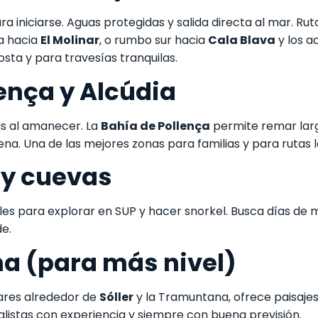
ra iniciarse. Aguas protegidas y salida directa al mar. R
a hacia
El Molinar
, o rumbo sur hacia
Cala Blava
y los a
osta y para travesías tranquilas.
lença y Alcúdia
s al amanecer. La
Bahía de Pollença
permite remar larg
na. Una de las mejores zonas para familias y para rutas la
s y cuevas
deales para explorar en SUP y hacer snorkel. Busca días d
de.
a (para más nivel)
ares alrededor de
Sóller
y la Tramuntana, ofrece paisajes
listas con experiencia y siempre con buena previsión.