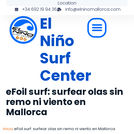
Location
+34 692 19 94 36
info@elninomallorca.com
El
Niño
Surf
Center
eFoil surf: surfear olas sin
remo ni viento en
Mallorca
Inicio
eFoil surf: surfear olas sin remo ni viento en Mallorca
›