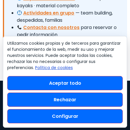
kayaks · material completo
Actividades en grupo
— team building,
despedidas, familias
Contacta con nosotros
para reservar o
pedir información
Utilizamos cookies propias y de terceros para garantizar
el funcionamiento de la web, medir su uso y mejorar
nuestros servicios. Puede aceptar todas las cookies,
Artículos relacionados:
Guía completa de paddle
rechazar las no necesarias o configurar sus
surf en Mallorca: los mejores spots
—
La mejor época
preferencias.
Política de cookies
del año para hacer paddle surf en Mallorca
Aceptar todo
Sobre Nosotros
Preguntas Frecuentes
Legal
Rechazar
Clientes
Trabaja con nosotros · El Niño Surf Center
Configurar
Alquiler B2B